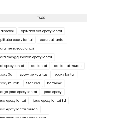
TAGS
 dimensi
aplikator cat epoxy lantai
plikator epoxy lantai
cara cat lantai
ara mengecat lantai
ara menggunakan epoxy lantai
at epoxy lantai
cat lantai
cat lantai murah
poxy 3d
epoxy berkualitas
epoxy lantai
poxy murah
featured
hardener
arga jasa epoxy lantai
jasa epoxy
asa epoxy lantai
jasa epoxy lantai 3d
asa epoxy lantai murah
asa epoxy lantai rumah sakit