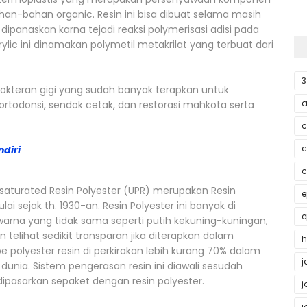
ahan-bahan organic. Resin ini bisa dibuat selama masih
 dipanaskan karna tejadi reaksi polymerisasi adisi pada
lic ini dinamakan polymetil metakrilat yang terbuat dari
3
kedokteran gigi yang sudah banyak terapkan untuk
a
 ortodonsi, sendok cetak, dan restorasi mahkota serta
c
c
diri
c
nsaturated Resin Polyester (UPR) merupakan Resin
e
 sejak th. 1930-an. Resin Polyester ini banyak di
e
arna yang tidak sama seperti putih kekuning-kuningan,
n telihat sedikit transparan jika diterapkan dalam
h
e polyester resin di perkirakan lebih kurang 70% dalam
j
unia. Sistem pengerasan resin ini diawali sesudah
pasarkan sepaket dengan resin polyester.
j
j