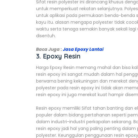
Sifat resin polyester ini dirancang khusus den
untuk memperkuat rekatan selanjutnya. Polyester
untuk aplikasi pada permukaan benda-benda spe
kayu itu. alasan mengapa polyester tidak coc
waktu serta tenaga semakin banyak sekali lagi un
disentuh.
Baca Juga :
Jasa Epoxy Lantai
3. Epoxy Resin
Harga Epoxy Resin memang mahal dan bisa kali 
resin epoxy ini sangat mudah dalam hal pengg
berwarna bening kekuningan dan merekat deng
polyester pada resin epoxy ini tidak akan memer
resin epoxy ini juga merekat kuat hampir dis
Resin epoxy memiliki Sifat tahan banting dan el
populer dalam bidang pertahanan seperti pem
dalam industri-industri perkapalan sekarang.
resin epoxy jadi hal yang paling penting dala
polyester. Keunggulan penggunaan resin epoxy 