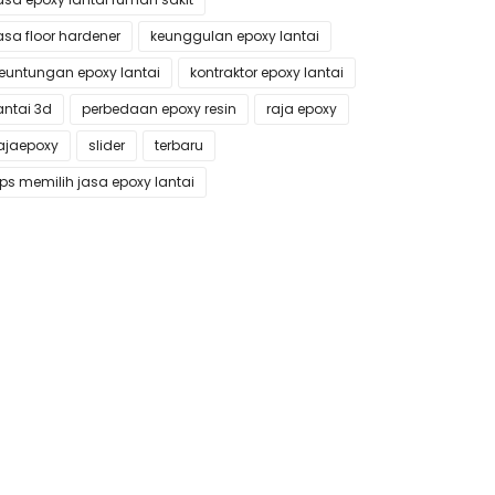
asa floor hardener
keunggulan epoxy lantai
euntungan epoxy lantai
kontraktor epoxy lantai
antai 3d
perbedaan epoxy resin
raja epoxy
ajaepoxy
slider
terbaru
ips memilih jasa epoxy lantai