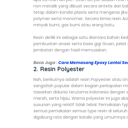
non metalik yang dibuat secara sintetis dari b
tetap dalam kondisi plastis serta mengeras jika
polymer serta monomer. Secara kimia resin Acry
minyak bumi, gas bumi atau arang batu.
Resin akrilik ini sebagai satu diantara bahan 
pembuatan anasir serta basis gigi tiruan, pelat
jembatan dengan hasil memuaskan.
Baca Juga :
Cara Memasang Epoxy Lantai Sen
2. Resin Polyester
Nah, berikutnya adalah resin Popyester atau U
sangatlah popular dalam bagian perkapalan mulai
tawarkan didunia terutama Indonesia dengan w
merah, serta hijau. Warna polyester ini juga aka
susunan yang relatif tidak tebal. Pemakaian typ
semua pemakaian semua type resin di seluruh d
digabung rata dengan katalis yang umumnya di