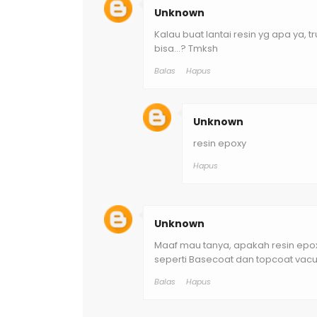
Unknown
Kalau buat lantai resin yg apa ya, 
bisa...? Tmksh
Balas
Hapus
Unknown
resin epoxy
Hapus
Unknown
Maaf mau tanya, apakah resin epox
seperti Basecoat dan topcoat vacu
Balas
Hapus