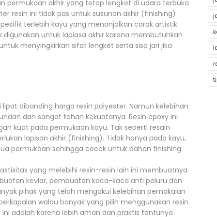
gan permukaan akhir yang tetap lengket di udara terbuka
 resin ini tidak pas untuk susunan akhir (finishing)
j
sifik terlebih kayu yang menonjolkan corak artistik
k
ok digunakan untuk lapiasa akhir karena membutuhkan
tuk menyingkirkan sifat lengket serta sisa jari jika
l
r
t
lipat dibanding harga resin polyester. Namun kelebihan
unaan dan sangat tahan kekuatanya. Resin epoxy ini
an kuat pada permukaan kayu. Tak seperti resain
lukan lapisan akhir (finishing). Tidak hanya pada kayu,
emua permukaan sehingga cocok untuk bahan finishing.
astisitas yang melebihi resin-resin lain ini membuatnya
buatan kevlar, pembuatan kaca-kaca anti peluru dan
 Banyak pihak yang telah mengakui kelebihan pemakaian
m perkapalan walau banyak yang pilih menggunakan resin
ini adalah karena lebih aman dan praktis tentunya