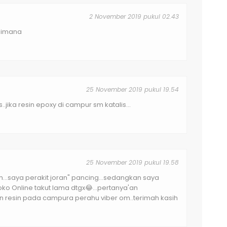
2 November 2019 pukul 02.43
 dimana
25 November 2019 pukul 19.54
jika resin epoxy di campur sm katalis...
25 November 2019 pukul 19.58
...saya perakit joran" pancing...sedangkan saya
 toko Online takut lama dtgx😂...pertanya'an
n resin pada campura perahu viber om..terimah kasih