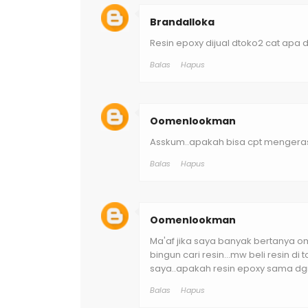
Brandalloka
Resin epoxy dijual dtoko2 cat apa
Balas
Hapus
Oomenlookman
Asskum..apakah bisa cpt mengeras..
Balas
Hapus
Oomenlookman
Ma'af jika saya banyak bertanya om
bingun cari resin...mw beli resin di
saya..apakah resin epoxy sama dg
Balas
Hapus