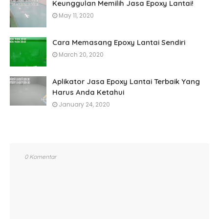
Keunggulan Memilih Jasa Epoxy Lantai!
May 11, 2020
Cara Memasang Epoxy Lantai Sendiri
March 20, 2020
Aplikator Jasa Epoxy Lantai Terbaik Yang
Harus Anda Ketahui
January 24, 2020
0 Komentar