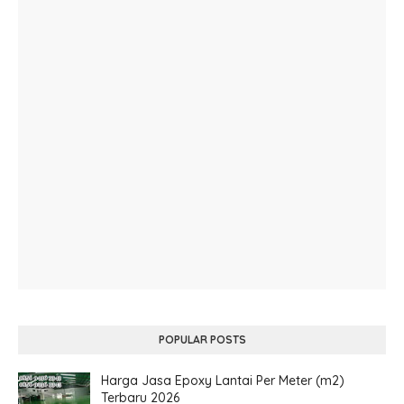
POPULAR POSTS
Harga Jasa Epoxy Lantai Per Meter (m2)
Terbaru 2026