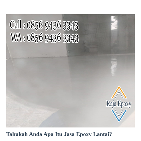
Tahukah Anda Apa Itu Jasa Epoxy Lantai?