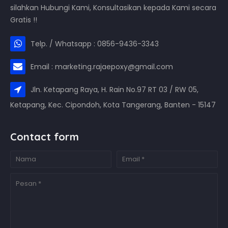
silahkan Hubungi Kami, Konsultasikan kepada Kami secara
Gratis !!
Telp. / Whatsapp : 0856-9436-3343
Email : marketing.rajaepoxy@gmail.com
Jln. Ketapang Raya, H. Rain No.97 RT 03 / RW 05,
Ketapang, Kec. Cipondoh, Kota Tangerang, Banten - 15147
Contact form