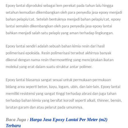
Epoxy lantai diproduksi sebagai lem perekat pada tahun lalu hingga
setahun kemudian dikembangkan oleh para penyedia jasa epoxy menjadi
bahan pelapis/cat. Setelah bentuknya menjadi bahan pelapis/cat, epoxy
lantai semakin dikembangkan oleh para penyedia jasa epoxy lantai
bahkan menjadi salah satu pelapis yang aman terhadap lingkungan.
Epoxy lantai sendiri adalah sebuah bahan kimia resin dari hasil
polimerisasi epoksida. Resin polimerisasi tersebut akhirnya banyak
dikenal dengan nama resin thermosetting yang menciptakan ikatan
molekul yang erat dalam suatu struktur antar polimer.
Epoxy lantai biasanya sangat sesuai untuk permukaan-permukaan
bidang area seperti beton, kayu, logam, ubin, dan lain-lain. Epoxy lantai
memiliki resistensi yang sangat tinggi terhadap abrasi dan juga tahan
terhadap bahan kimia yang bersifat korosif seperti alkali, thinner, bensin,
larutan garam dan atau pelarut pada umumnya.
Baca Juga :
Harga Jasa Epoxy Lantai Per Meter (m2)
Terbaru