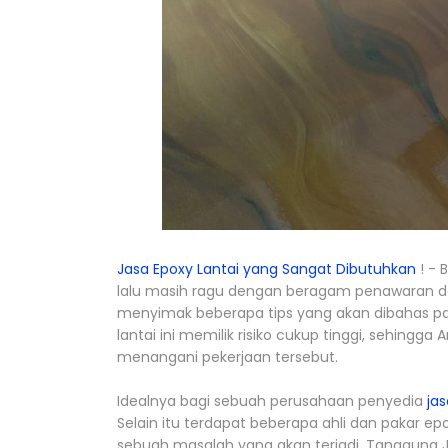
Jasa Epoxy Lantai yang Sangat Dibutuhkan
! - 
lalu masih ragu dengan beragam penawaran da
menyimak beberapa tips yang akan dibahas pada
lantai ini memilik risiko cukup tinggi, sehi
menangani pekerjaan tersebut.
Idealnya bagi sebuah perusahaan penyedia
jas
Selain itu terdapat beberapa ahli dan pakar e
sebuah masalah yang akan terjadi. Tanggung 