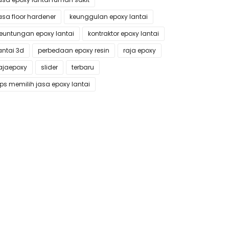
asa floor hardener
keunggulan epoxy lantai
euntungan epoxy lantai
kontraktor epoxy lantai
antai 3d
perbedaan epoxy resin
raja epoxy
ajaepoxy
slider
terbaru
ips memilih jasa epoxy lantai