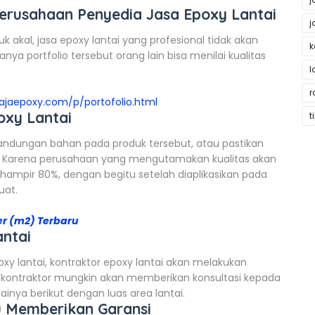
rusahaan Penyedia Jasa Epoxy Lantai
j
 akal, jasa epoxy lantai yang profesional tidak akan
k
ya portfolio tersebut orang lain bisa menilai kualitas
l
r
rajaepoxy.com/p/portofolio.html
oxy Lantai
t
ndungan bahan pada produk tersebut, atau pastikan
s. Karena perusahaan yang mengutamakan kualitas akan
mpir 80%, dengan begitu setelah diaplikasikan pada
uat.
er (m2) Terbaru
ntai
xy lantai, kontraktor epoxy lantai akan melakukan
pa kontraktor mungkin akan memberikan konsultasi kepada
inya berikut dengan luas area lantai.
lu Memberikan Garansi