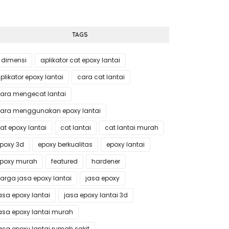
TAGS
 dimensi
aplikator cat epoxy lantai
plikator epoxy lantai
cara cat lantai
ara mengecat lantai
ara menggunakan epoxy lantai
at epoxy lantai
cat lantai
cat lantai murah
poxy 3d
epoxy berkualitas
epoxy lantai
poxy murah
featured
hardener
arga jasa epoxy lantai
jasa epoxy
asa epoxy lantai
jasa epoxy lantai 3d
asa epoxy lantai murah
asa epoxy lantai rumah sakit