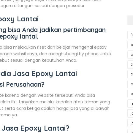
 segera ditangani sesuai dengan prosedur.
poxy Lantai
ang bisa Anda jadikan pertimbangan
3
poxy lantai.
a
a bisa melakukan riset dan belajar mengenai epoxy
 laman websitenya, dan menghubungi by phone untuk
c
sebut sesuai dengan kebutuhan Anda.
c
dia Jasa Epoxy Lantai
c
si Perusahaan?
e
e
te karena dengan website tersebut. Anda bisa
Selain itu, tanyakan melalui kenalan atau teman yang
h
t serta cara ketiga adalah harga jasa yang di bawah
j
promo ya.
j
 Jasa Epoxy Lantai?
j